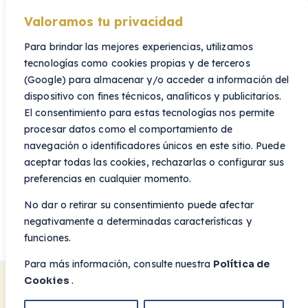
Valoramos tu privacidad
(+34) 91 999 83 03
Para brindar las mejores experiencias, utilizamos
Canal de Denuncias
tecnologías como cookies propias y de terceros
(Google) para almacenar y/o acceder a información del
dispositivo con fines técnicos, analíticos y publicitarios.
El consentimiento para estas tecnologías nos permite
Colabora con nosotros
procesar datos como el comportamiento de
¿Quieres colaborar como perito veterinario?
SIN
navegación o identificadores únicos en este sitio. Puede
EXCLUSIVIDAD.
aceptar todas las cookies, rechazarlas o configurar sus
Ayúdanos a mejorar
preferencias en cualquier momento.
Comprometidos con la responsabilidad social corporativa.
No dar o retirar su consentimiento puede afectar
negativamente a determinadas características y
Buzón sugerencias, consultas y quejas
funciones.
Para más información, consulte nuestra
Política de
Cookies
.
Política de Cookies
Política de Privacidad