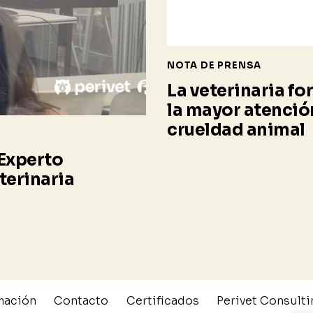
NOTA DE PRENSA
La veterinaria f
la mayor atención
crueldad animal
Experto
terinaria
mación
Contacto
Certificados
Perivet Consulti