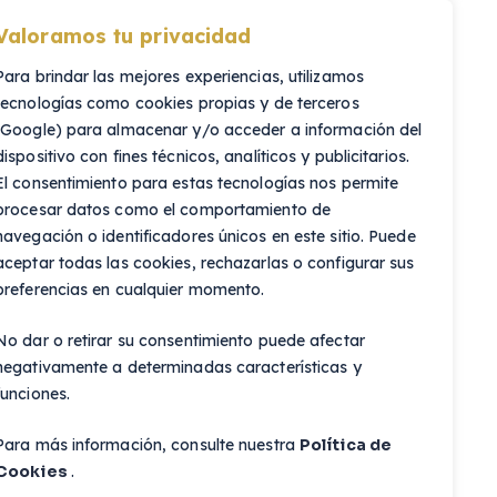
Valoramos tu privacidad
Para brindar las mejores experiencias, utilizamos
tecnologías como cookies propias y de terceros
(Google) para almacenar y/o acceder a información del
dispositivo con fines técnicos, analíticos y publicitarios.
Colabora con nosotros
El consentimiento para estas tecnologías nos permite
colaborar como perito veterinario?
SIN EXCLUSIVIDAD.
procesar datos como el comportamiento de
navegación o identificadores únicos en este sitio. Puede
Ayúdanos a mejorar
aceptar todas las cookies, rechazarlas o configurar sus
Comprometidos con la responsabilidad social corporativa.
preferencias en cualquier momento.
No dar o retirar su consentimiento puede afectar
Buzón sugerencias, consultas y quejas
negativamente a determinadas características y
funciones.
Para más información, consulte nuestra
Política de
Cookies
.