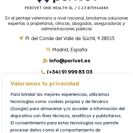
PERIVET ONE HEALTH SL / C.I.F.B75962480
En el peritaje veterinario a nivel nacional, brindamos soluciones
expertas a propietarios, clínicas, abogados, aseguradoras y
administraciones públicas
Pl. del Conde del Valle de Súchil, 9 28015
Madrid, España
info@perivet.es
(+34) 91 999 83 03
Valoramos tu privacidad
Canal de Denuncias
Para brindar las mejores experiencias, utilizamos
tecnologías como cookies propias y de terceros
(Google) para almacenar y/o acceder a información del
dispositivo con fines técnicos, analíticos y publicitarios.
Colabora con nosotros
El consentimiento para estas tecnologías nos permite
¿Quieres colaborar como perito veterinario?
SIN
EXCLUSIVIDAD.
procesar datos como el comportamiento de